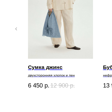
Сумка джинс
Буб
двухсторонняя хлопок и лен
нефр
6 450
р.
12 900
р.
13 