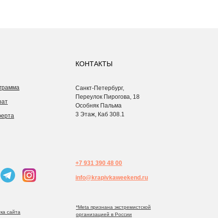
КОНТАКТЫ
грамма
Санкт-Петербург,
Переулок Пирогова, 18
рат
Особняк Пальма
3 Этаж, Каб 308.1
ферта
+7 931 390 48 00
info@krapivkaweekend.ru
*Meta признана экстремистcкой
ка сайта
организацией в России