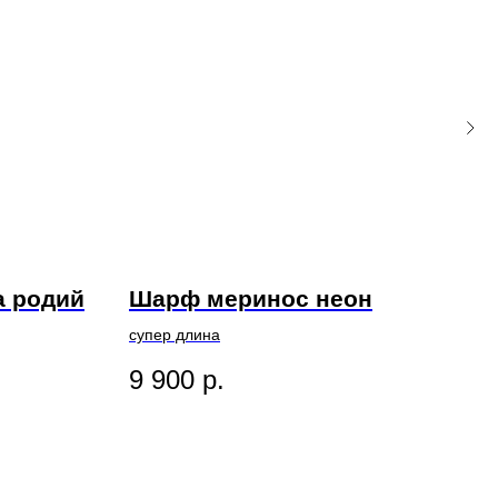
а родий
Шарф меринос неон
Аж
кр
супер длина
100
9 900
р.
Длин
3 