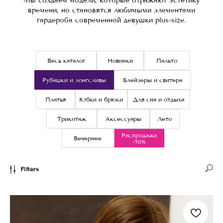
Мы создаем модели, которые отражают эстетику
времени, но становятся любимыми элементами
гардероба современной девушки plus-size.
Весь каталог
Новинки
Пальто
Рубашки и лонгсливы
Блейзеры и свитера
Платья
Юбки и брюки
Для сна и отдыха
Трикотаж
Аксессуары
Лето
Распродажа
Вечернее
-50%
Filters