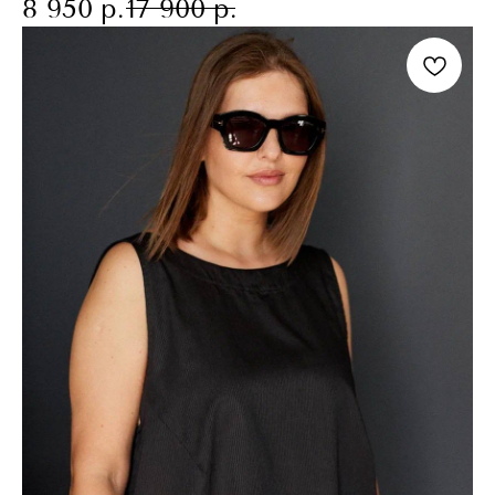
8 950
р.
17 900
р.