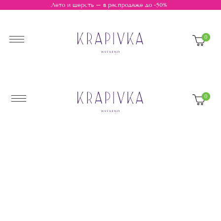
Лето и шерсть – в распродаже до -50%
0 Р
0
0