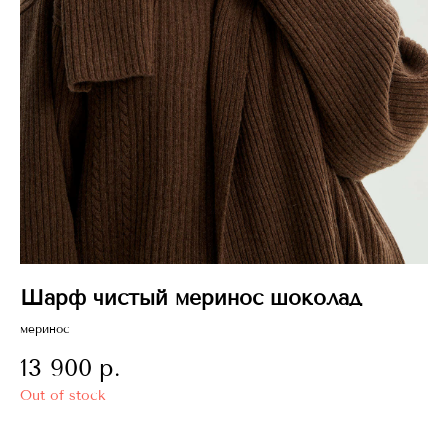
Шарф чистый меринос шоколад
Ч
меринос
руч
13 900
р.
3
Политика ис
Out of stock