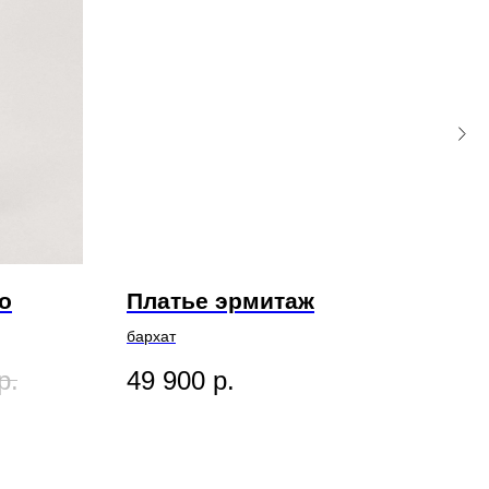
o
Платье эрмитаж
Пл
бархат
лен
р.
49 900
р.
12