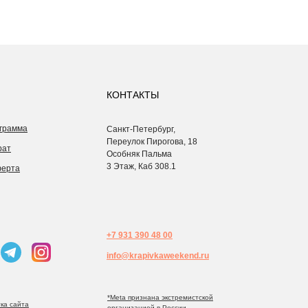
КОНТАКТЫ
грамма
Санкт-Петербург,
Переулок Пирогова, 18
рат
Особняк Пальма
3 Этаж, Каб 308.1
ферта
+7 931 390 48 00
info@krapivkaweekend.ru
*Meta признана экстремистcкой
ка сайта
организацией в России