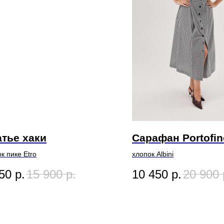
тье хаки
Сарафан Portofin
к пике Etro
хлопок Albini
50
р.
15 900
р.
10 450
р.
20 900