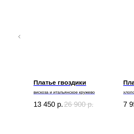
Платье гвоздики
Пла
ESKIN
вискоза и итальянское кружево
хлопо
13 450
р.
26 900
р.
7 9