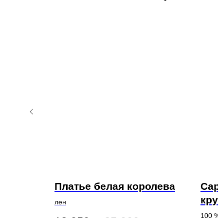
Платье белая королева
Са
кр
ESKIN
лен
100 