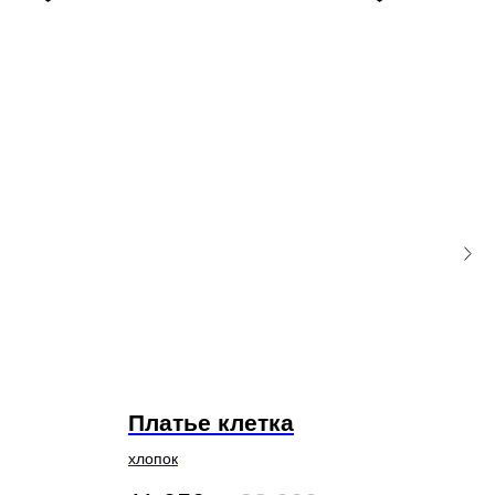
Платье клетка
Пл
хлопок
хлоп