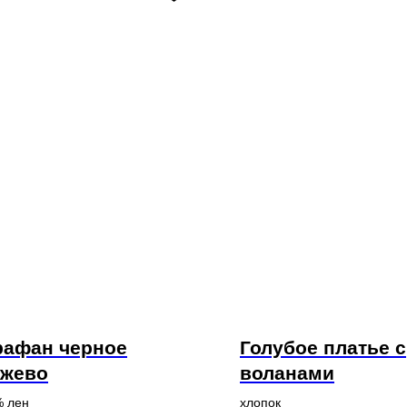
рафан черное
Голубое платье с
ужево
воланами
% лен
хлопок