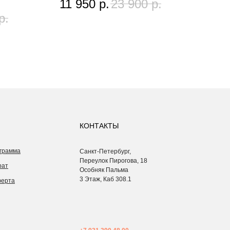
11 950
р.
23 900
р.
19
р.
КОНТАКТЫ
грамма
Санкт-Петербург,
Переулок Пирогова, 18
рат
Особняк Пальма
3 Этаж, Каб 308.1
ферта