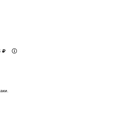
5 ₽
аки.