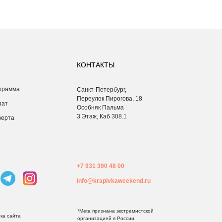
КОНТАКТЫ
грамма
Санкт-Петербург,
Переулок Пирогова, 18
рат
Особняк Пальма
3 Этаж, Каб 308.1
ферта
+7 931 390 48 00
info@krapivkaweekend.ru
*Meta признана экстремистcкой
ка сайта
организацией в России