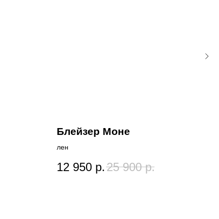
Блейзер Моне
Жа
лен
вель
12 950
р.
25 900
р.
15