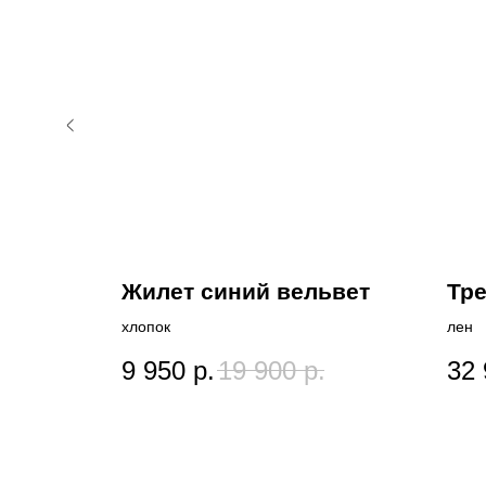
Жилет синий вельвет
Тре
хлопок
лен
9 950
р.
19 900
р.
32 
р.