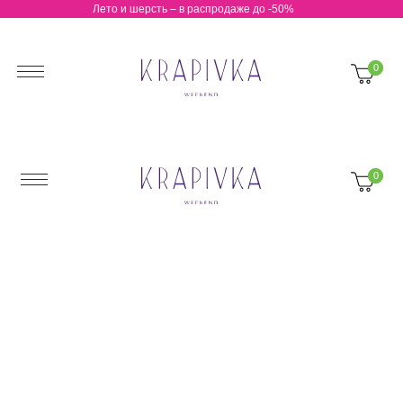
Лето и шерсть – в распродаже до -50%
0 Р
0
0