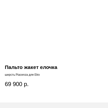
Пальто жакет елочка
Т
шерсть Piacenza для Etro
хло
Политика исп
69 900
р.
2