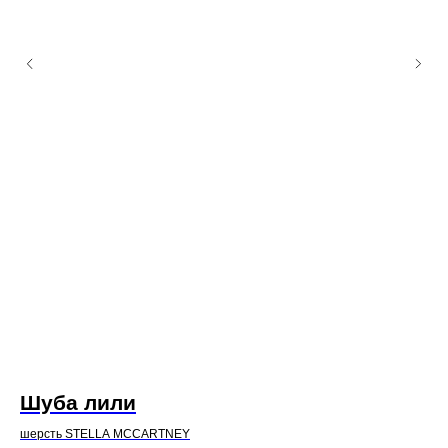
Шуба лили
Б
шерсть STELLA MCCARTNEY
ше
Политика исп