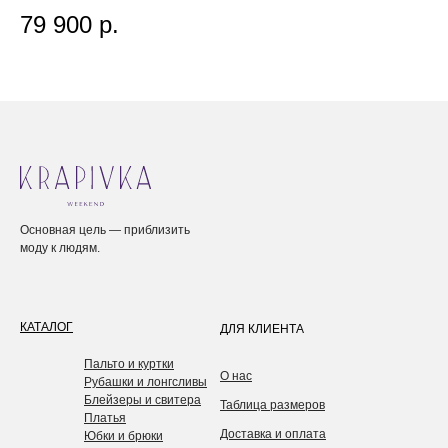
79 900
р.
4
Основная цель — приблизить
моду к людям.
КАТАЛОГ
ДЛЯ КЛИЕНТА
Пальто и куртки
О нас
Рубашки и лонгсливы
Блейзеры и свитера
Таблица размеров
Платья
Доставка и оплата
Юбки и брюки