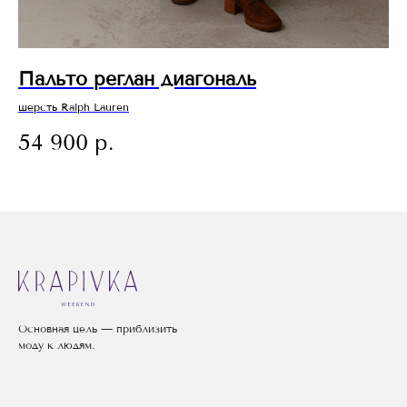
Пальто реглан диагональ
П
шерсть Ralph Lauren
шер
Политика ис
54 900
р.
6
Основная цель — приблизить
моду к людям.