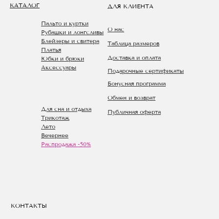
КАТАЛОГ
ДЛЯ КЛИЕНТА
Пальто и куртки
О нас
Рубашки и лонгсливы
Блейзеры и свитера
Таблица размеров
Платья
Доставка и оплата
Юбки и брюки
Аксессуары
Подарочные сертификаты
Бонусная программа
Обмен и возврат
Для сна и отдыха
Публичная оферта
Трикотаж
Лето
Вечернее
Распродажа -50%
КОНТАКТЫ