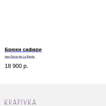
Брюки сафари
Ю
лен Oscar de La Renta
вис
Политика исп
18 900
р.
8