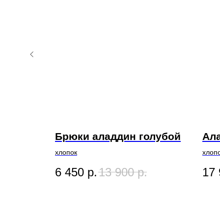
ода
Брюки аладдин голубой
Ал
хлопок
хлоп
6 450
р.
13 900
р.
17 