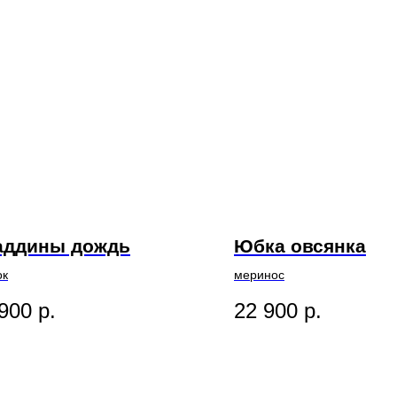
аддины дождь
Юбка овсянка
ок
меринос
900
р.
22 900
р.