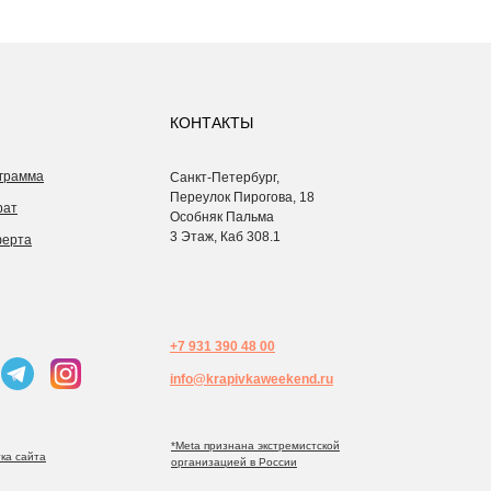
КОНТАКТЫ
грамма
Санкт-Петербург,
Переулок Пирогова, 18
рат
Особняк Пальма
3 Этаж, Каб 308.1
ферта
+7 931 390 48 00
info@krapivkaweekend.ru
*Meta признана экстремистcкой
ка сайта
организацией в России