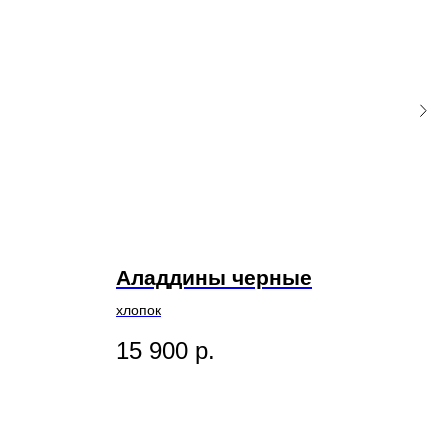
Аладдины черные
Юб
хлопок
шерс
15 900
р.
22