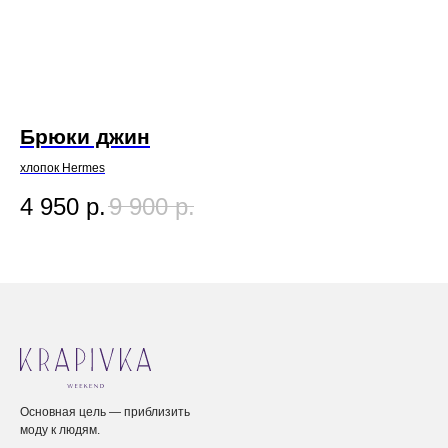
Брюки джин
Ю
хлопок Hermes
вис
Политика исп
4 950
р.
9 900
р.
1
Основная цель — приблизить
моду к людям.