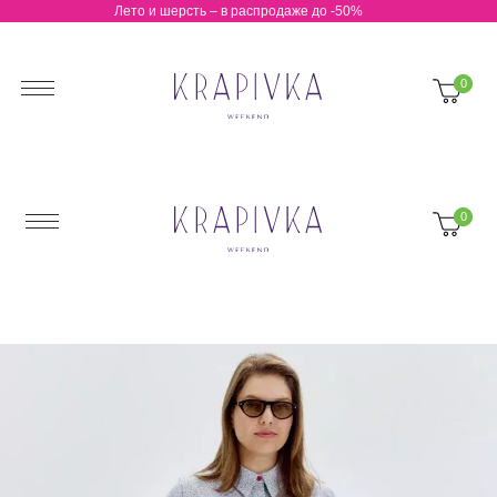
Лето и шерсть – в распродаже до -50%
0 Р
0
0