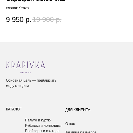
хлопок Kenzo
вис
Политика исп
9 950
р.
19 900
р.
1
Основная цель — приблизить
моду к людям.
КАТАЛОГ
ДЛЯ КЛИЕНТА
Пальто и куртки
О нас
Рубашки и лонгсливы
Блейзеры и свитера
Таблица размеров